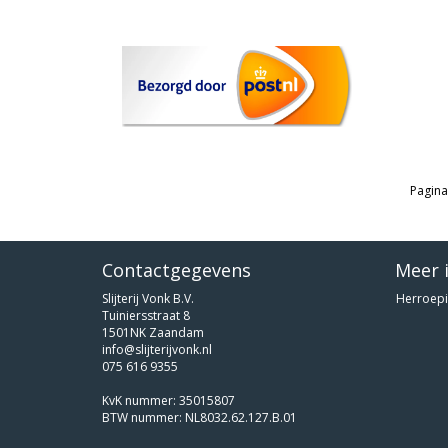
Pagina
Contactgegevens
Meer 
Slijterij Vonk B.V.
Herroepi
Tuiniersstraat 8
1501NK Zaandam
info@slijterijvonk.nl
075 616 9355
KvK nummer: 35015807
BTW nummer: NL8032.62.127.B.01