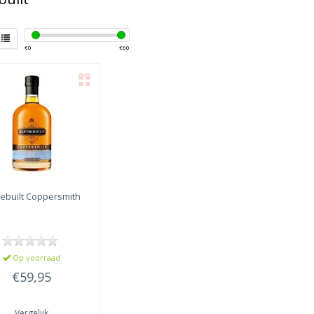
€
0
€
60
ebuilt
Coppersmith
Op voorraad
€59,95
Vergelijk