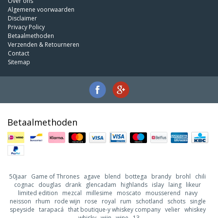
Over ons
Algemene voorwaarden
Disclaimer
Privacy Policy
Betaalmethoden
Verzenden & Retourneren
Contact
Sitemap
Betaalmethoden
50jaar
Game of Thrones
agave
blend
bottega
brandy
brohl
chili
cognac
douglas
drank
glencadam
highlands
islay
laing
likeur
limited edition
mezcal
millesime
moscato
mousserend
navy
neisson
rhum
rode wijn
rose
royal
rum
schotland
schots
single
speyside
tarapacá
that boutique-y whiskey company
velier
whiskey
whisky
wijn
wine
13