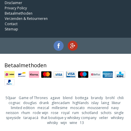
Disclaimer
Privacy Policy
Betaalmethoden
Verzenden & Retourneren
Contact
Sitemap
Betaalmethoden
50jaar
Game of Thrones
agave
blend
bottega
brandy
brohl
chili
cognac
douglas
drank
glencadam
highlands
islay
laing
likeur
limited edition
mezcal
millesime
moscato
mousserend
navy
neisson
rhum
rode wijn
rose
royal
rum
schotland
schots
single
speyside
tarapacá
that boutique-y whiskey company
velier
whiskey
whisky
wijn
wine
13