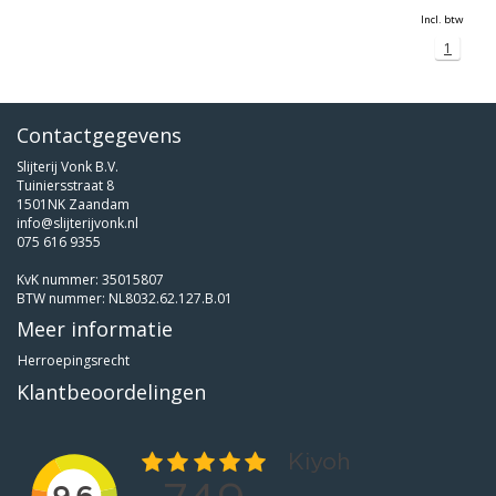
Incl. btw
1
Contactgegevens
Slijterij Vonk B.V.
Tuiniersstraat 8
1501NK Zaandam
info@slijterijvonk.nl
075 616 9355
KvK nummer: 35015807
BTW nummer: NL8032.62.127.B.01
Meer informatie
Herroepingsrecht
Klantbeoordelingen