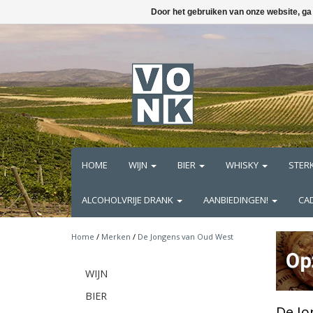
Door het gebruiken van onze website, ga
HOME
WIJN
BIER
WHISKY
STER
ALCOHOLVRIJE DRANK
AANBIEDINGEN!
CA
Home
/
Merken
/
De Jongens van Oud West
WIJN
BIER
De Jo