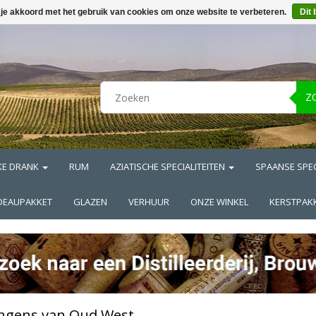
 je akkoord met het gebruik van cookies om onze website te verbeteren.
Dit 
Z
KE DRANK
RUM
AZIATISCHE SPECIALITEITEN
SPAANSE SPEC
DEAUPAKKET
GLAZEN
VERHUUR
ONZE WINKEL
KERSTPAK
ngens van Oud West