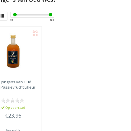
€
0
€
25
 Jongens van Oud
Passievrucht Likeur
Op voorraad
€23,95
Vergelijk