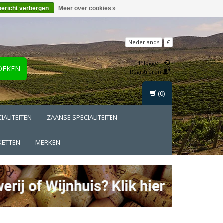
bericht verbergen
Meer over cookies »
Nederlands
€
Inloggen
OEKEN
Registreren
(0)
IALITEITEN
ZAANSE SPECIALITEITEN
KETTEN
MERKEN