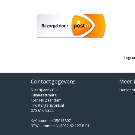
Pagina
Contactgegevens
Meer 
Slijterij Vonk B.V.
Herroepi
Tuiniersstraat 8
1501NK Zaandam
info@slijterijvonk.nl
075 616 9355
KvK nummer: 35015807
BTW nummer: NL8032.62.127.B.01