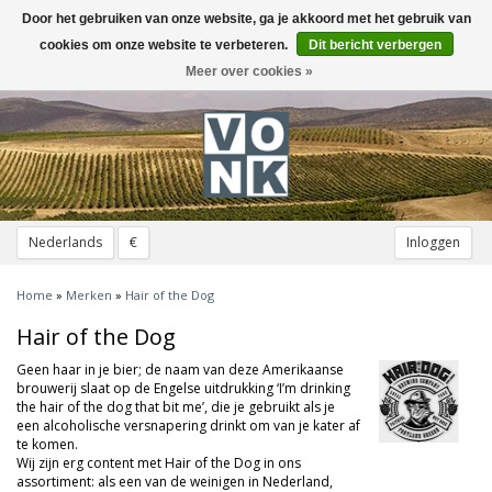
Door het gebruiken van onze website, ga je akkoord met het gebruik van
Toggle
navigation
cookies om onze website te verbeteren.
Dit bericht verbergen
Meer over cookies »
Nederlands
€
Inloggen
Home
»
Merken
»
Hair of the Dog
Hair of the Dog
Geen haar in je bier; de naam van deze Amerikaanse
brouwerij slaat op de Engelse uitdrukking ‘I’m drinking
the hair of the dog that bit me’, die je gebruikt als je
een alcoholische versnapering drinkt om van je kater af
te komen.
Wij zijn erg content met Hair of the Dog in ons
assortiment: als een van de weinigen in Nederland,