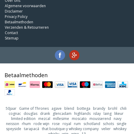
Over ons
Algemene voorwaarden
Disclaimer
Privacy Policy
Betaalmethoden
Verzenden & Retourneren
Contact
Sitemap
Betaalmethoden
50jaar
Game of Thrones
agave
blend
bottega
brandy
brohl
chili
cognac
douglas
drank
glencadam
highlands
islay
laing
likeur
limited edition
mezcal
millesime
moscato
mousserend
navy
neisson
rhum
rode wijn
rose
royal
rum
schotland
schots
single
speyside
tarapacá
that boutique-y whiskey company
velier
whiskey
whisky
wijn
wine
13