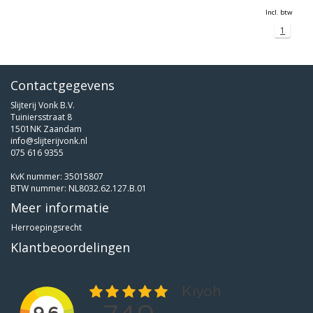
Incl. btw
1
Contactgegevens
Slijterij Vonk B.V.
Tuiniersstraat 8
1501NK Zaandam
info@slijterijvonk.nl
075 616 9355
KvK nummer: 35015807
BTW nummer: NL8032.62.127.B.01
Meer informatie
Herroepingsrecht
Klantbeoordelingen