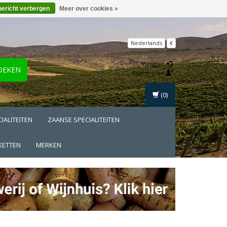
bericht verbergen
Meer over cookies »
Nederlands
€
Inloggen
OEKEN
Registreren
(0)
IALITEITEN
ZAANSE SPECIALITEITEN
KETTEN
MERKEN