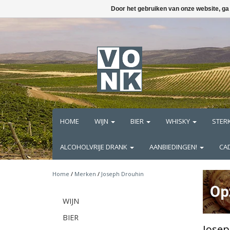
Door het gebruiken van onze website, ga
HOME
WIJN
BIER
WHISKY
STER
ALCOHOLVRIJE DRANK
AANBIEDINGEN!
CA
Home
/
Merken
/
Joseph Drouhin
WIJN
BIER
Josep