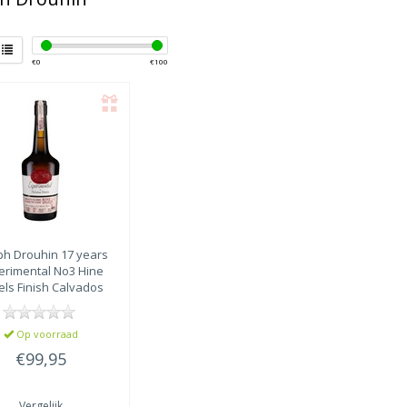
€
0
€
100
ph Drouhin
17 years
erimental No3 Hine
els Finish Calvados
Op voorraad
€99,95
Vergelijk