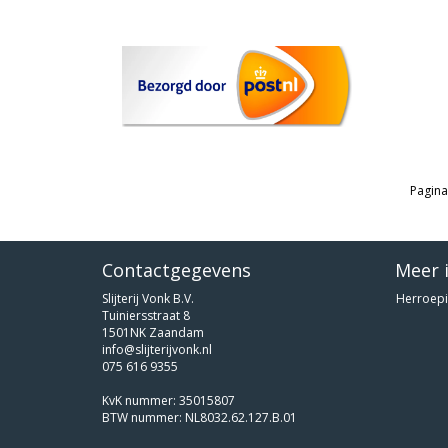
Pagina
Contactgegevens
Meer 
Slijterij Vonk B.V.
Herroepi
Tuiniersstraat 8
1501NK Zaandam
info@slijterijvonk.nl
075 616 9355
KvK nummer: 35015807
BTW nummer: NL8032.62.127.B.01