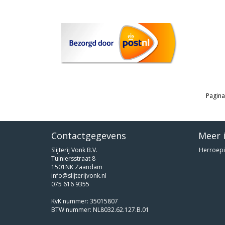
Pagina
Contactgegevens
Meer 
Slijterij Vonk B.V.
Herroepi
Tuiniersstraat 8
1501NK Zaandam
info@slijterijvonk.nl
075 616 9355
KvK nummer: 35015807
BTW nummer: NL8032.62.127.B.01