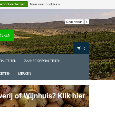
bericht verbergen
Meer over cookies »
Nederlands
€
Inloggen
OEKEN
Registreren
(0)
IALITEITEN
ZAANSE SPECIALITEITEN
KETTEN
MERKEN