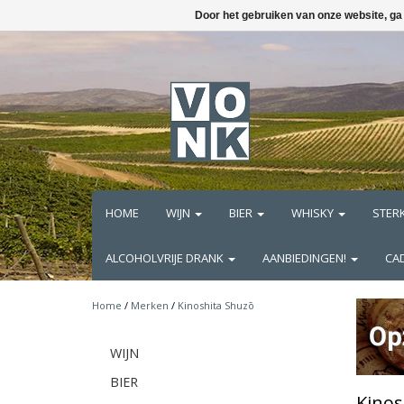
Door het gebruiken van onze website, ga
HOME
WIJN
BIER
WHISKY
STER
ALCOHOLVRIJE DRANK
AANBIEDINGEN!
CA
Home
/
Merken
/
Kinoshita Shuzō
WIJN
BIER
Kinos