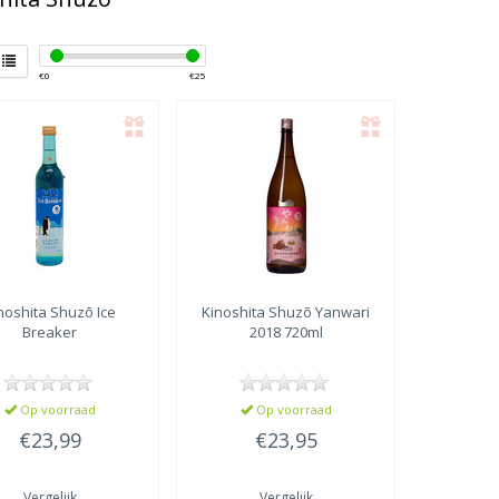
€
0
€
25
noshita Shuzō
Ice
Kinoshita Shuzō
Yanwari
Breaker
2018 720ml
Op voorraad
Op voorraad
€23,99
€23,95
Vergelijk
Vergelijk