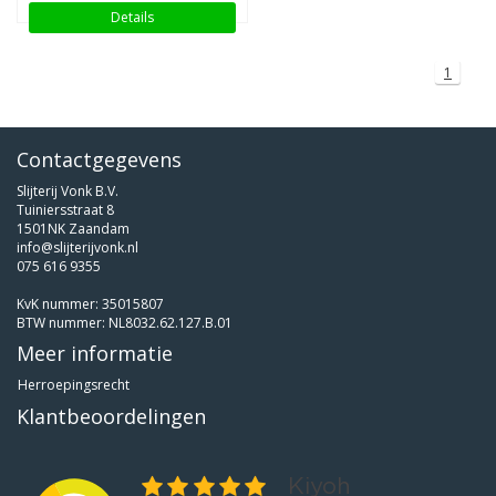
Details
1
Contactgegevens
Slijterij Vonk B.V.
Tuiniersstraat 8
1501NK Zaandam
info@slijterijvonk.nl
075 616 9355
KvK nummer: 35015807
BTW nummer: NL8032.62.127.B.01
Meer informatie
Herroepingsrecht
Klantbeoordelingen