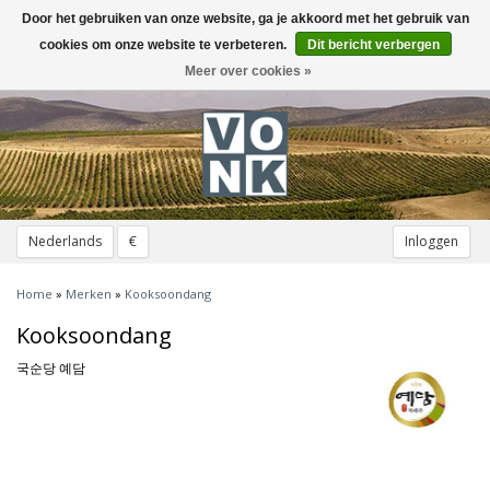
Door het gebruiken van onze website, ga je akkoord met het gebruik van
Toggle
navigation
cookies om onze website te verbeteren.
Dit bericht verbergen
Meer over cookies »
Nederlands
€
Inloggen
Home
»
Merken
»
Kooksoondang
Kooksoondang
국순당 예담