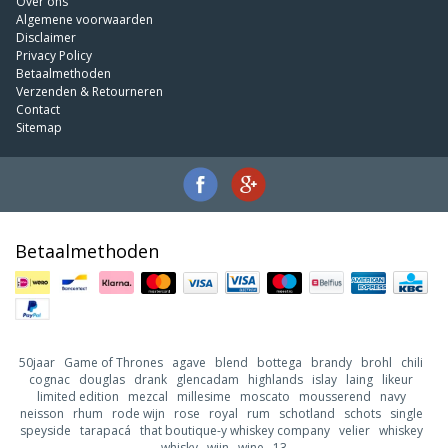
Over ons
Algemene voorwaarden
Disclaimer
Privacy Policy
Betaalmethoden
Verzenden & Retourneren
Contact
Sitemap
Betaalmethoden
50jaar
Game of Thrones
agave
blend
bottega
brandy
brohl
chili
cognac
douglas
drank
glencadam
highlands
islay
laing
likeur
limited edition
mezcal
millesime
moscato
mousserend
navy
neisson
rhum
rode wijn
rose
royal
rum
schotland
schots
single
speyside
tarapacá
that boutique-y whiskey company
velier
whiskey
whisky
wijn
wine
13