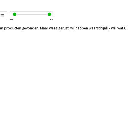
€
0
€
5
een producten gevonden. Maar wees gerust, wij hebben waarschijnlijk wel wat U