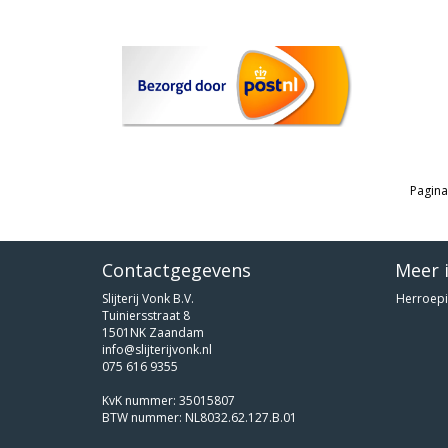
Pagina
Contactgegevens
Meer 
Slijterij Vonk B.V.
Herroepi
Tuiniersstraat 8
1501NK Zaandam
info@slijterijvonk.nl
075 616 9355
KvK nummer: 35015807
BTW nummer: NL8032.62.127.B.01