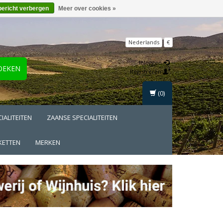
bericht verbergen
Meer over cookies »
Nederlands
€
Inloggen
OEKEN
Registreren
(0)
IALITEITEN
ZAANSE SPECIALITEITEN
KETTEN
MERKEN