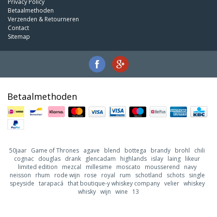
Privacy Policy
Betaalmethoden
Verzenden & Retourneren
Contact
Sitemap
Betaalmethoden
50jaar
Game of Thrones
agave
blend
bottega
brandy
brohl
chili
cognac
douglas
drank
glencadam
highlands
islay
laing
likeur
limited edition
mezcal
millesime
moscato
mousserend
navy
neisson
rhum
rode wijn
rose
royal
rum
schotland
schots
single
speyside
tarapacá
that boutique-y whiskey company
velier
whiskey
whisky
wijn
wine
13