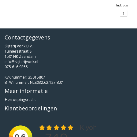
Incl. btw
1
Contactgegevens
Slijterij Vonk B.V.
Tuiniersstraat 8
1501NK Zaandam
info@slijterijvonk.nl
075 616 9355
KvK nummer: 35015807
BTW nummer: NL8032.62.127.B.01
Meer informatie
Herroepingsrecht
Klantbeoordelingen