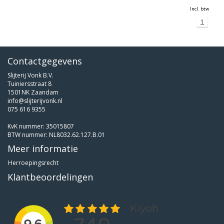
Incl. btw
1
Contactgegevens
Slijterij Vonk B.V.
Tuiniersstraat 8
1501NK Zaandam
info@slijterijvonk.nl
075 616 9355
KvK nummer: 35015807
BTW nummer: NL8032.62.127.B.01
Meer informatie
Herroepingsrecht
Klantbeoordelingen