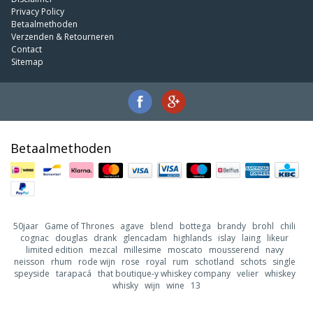
Privacy Policy
Betaalmethoden
Verzenden & Retourneren
Contact
Sitemap
Betaalmethoden
50jaar
Game of Thrones
agave
blend
bottega
brandy
brohl
chili
cognac
douglas
drank
glencadam
highlands
islay
laing
likeur
limited edition
mezcal
millesime
moscato
mousserend
navy
neisson
rhum
rode wijn
rose
royal
rum
schotland
schots
single
speyside
tarapacá
that boutique-y whiskey company
velier
whiskey
whisky
wijn
wine
13