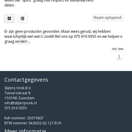
willen die "spirit" graag met respect en dankbaarheid
delen.
Naam oplopend
Er zijn geen producten gevonden. Maar wees gerust, wij hebben
waarschijnlijk wel wat U zoekt! Bel ons op 075 616 9355 en we helpen u
graag verder!...
Incl. btw
1
Contactgegevens
Slijterij Vonk B.V.
Tuiniersstraat 8
1501NK Zaandam
info@slijterijvonk.nl
075 616 9355
KvK nummer: 35015807
BTW nummer: NL8032.62.127.B.01
Meer informatie