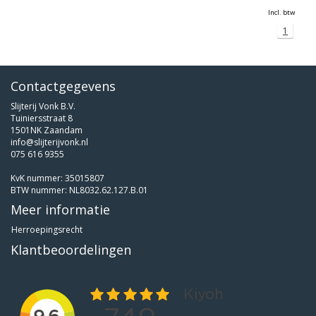
Incl. btw
1
Contactgegevens
Slijterij Vonk B.V.
Tuiniersstraat 8
1501NK Zaandam
info@slijterijvonk.nl
075 616 9355
KvK nummer: 35015807
BTW nummer: NL8032.62.127.B.01
Meer informatie
Herroepingsrecht
Klantbeoordelingen