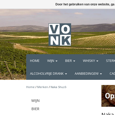
Door het gebruiken van onze website, ga
HOME
WIJN
BIER
WHISKY
STER
ALCOHOLVRIJE DRANK
AANBIEDINGEN!
CA
Home
/
Merken
/
Naka Shuzō
WIJN
BIER
Naka