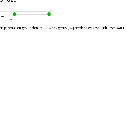
€
0
€
5
een producten gevonden. Maar wees gerust, wij hebben waarschijnlijk wel wat U