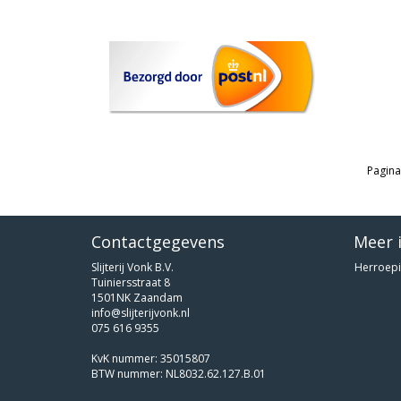
Pagina
Contactgegevens
Meer 
Slijterij Vonk B.V.
Herroepi
Tuiniersstraat 8
1501NK Zaandam
info@slijterijvonk.nl
075 616 9355
KvK nummer: 35015807
BTW nummer: NL8032.62.127.B.01