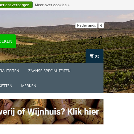
bericht verbergen
Meer over cookies »
Nederlands
€
Inloggen
OEKEN
Registreren
(0)
IALITEITEN
ZAANSE SPECIALITEITEN
KETTEN
MERKEN