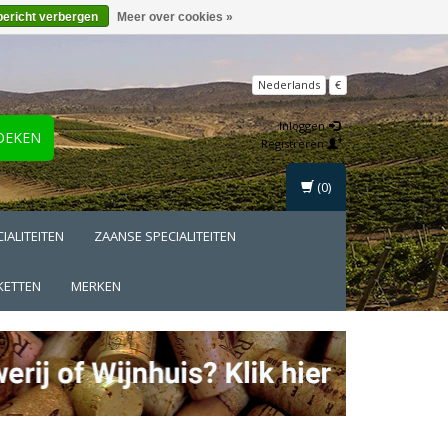
bericht verbergen
Meer over cookies »
Nederlands
€
Inloggen
OEKEN
Registreren
(0)
IALITEITEN
ZAANSE SPECIALITEITEN
KETTEN
MERKEN