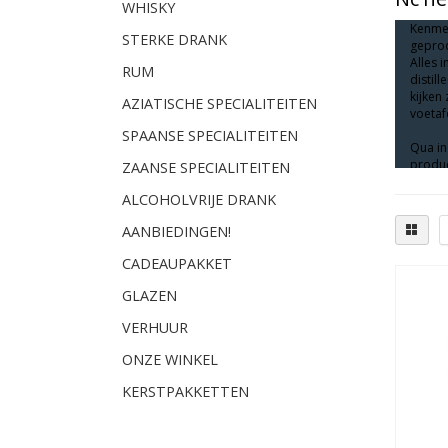
WHISKY
Kenmer
STERKE DRANK
geprod
Alles 
RUM
distil
kijken
AZIATISCHE SPECIALITEITEN
voetaf
SPAANSE SPECIALITEITEN
Qua in
produc
ZAANSE SPECIALITEITEN
hiervo
een tra
ALCOHOLVRIJE DRANK
een fru
AANBIEDINGEN!
smaakv
make 
CADEAUPAKKET
GLAZEN
VERHUUR
ONZE WINKEL
KERSTPAKKETTEN