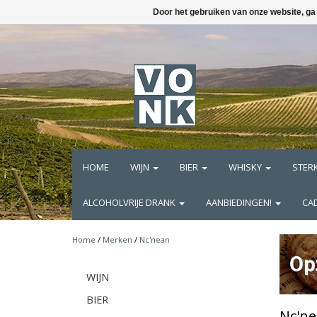
Door het gebruiken van onze website, ga
HOME
WIJN
BIER
WHISKY
STER
ALCOHOLVRIJE DRANK
AANBIEDINGEN!
CA
Home
/
Merken
/
Nc'nean
WIJN
BIER
Nc'n