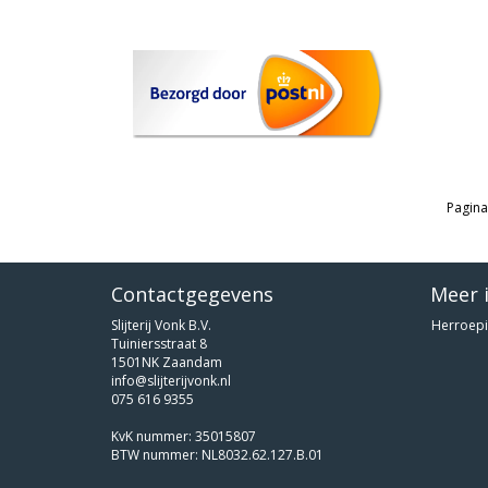
Pagina
Contactgegevens
Meer 
Slijterij Vonk B.V.
Herroepi
Tuiniersstraat 8
1501NK Zaandam
info@slijterijvonk.nl
075 616 9355
KvK nummer: 35015807
BTW nummer: NL8032.62.127.B.01