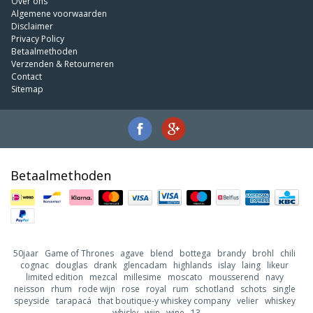
Over ons
Algemene voorwaarden
Disclaimer
Privacy Policy
Betaalmethoden
Verzenden & Retourneren
Contact
Sitemap
Betaalmethoden
50jaar
Game of Thrones
agave
blend
bottega
brandy
brohl
chili
cognac
douglas
drank
glencadam
highlands
islay
laing
likeur
limited edition
mezcal
millesime
moscato
mousserend
navy
neisson
rhum
rode wijn
rose
royal
rum
schotland
schots
single
speyside
tarapacá
that boutique-y whiskey company
velier
whiskey
whisky
wijn
wine
13