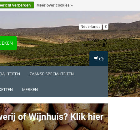
bericht verbergen
Meer over cookies »
Nederlands
€
Inloggen
OEKEN
Registreren
(0)
IALITEITEN
ZAANSE SPECIALITEITEN
KETTEN
MERKEN