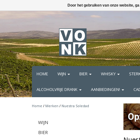
Door het gebruiken van onze website, ga
HOME
WIJN
BIER
WHISKY
STER
ALCOHOLVRIJE DRANK
AANBIEDINGEN!
CA
Home
/
Merken
/
Nuestra Soledad
WIJN
BIER
Nuest