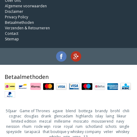
Over ons
Algemene voorwaarden
Disclaimer
Privacy Policy
Betaalmethoden
Verzenden & Retourneren
Contact
Sitemap
Betaalmethoden
50jaar
Game of Thrones
agave
blend
bottega
brandy
brohl
chili
cognac
douglas
drank
glencadam
highlands
islay
laing
likeur
limited edition
mezcal
millesime
moscato
mousserend
navy
neisson
rhum
rode wijn
rose
royal
rum
schotland
schots
single
speyside
tarapacá
that boutique-y whiskey company
velier
whiskey
whisky
wijn
wine
13