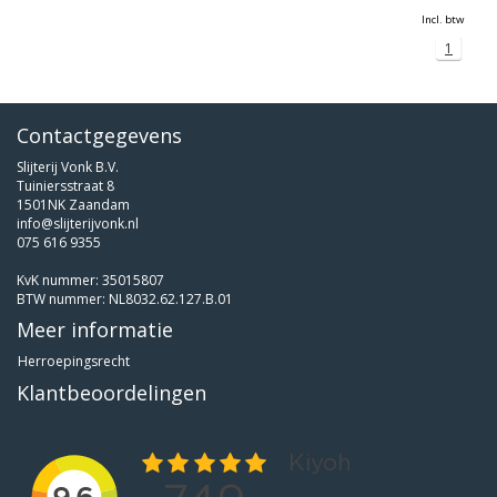
Incl. btw
1
Contactgegevens
Slijterij Vonk B.V.
Tuiniersstraat 8
1501NK Zaandam
info@slijterijvonk.nl
075 616 9355
KvK nummer: 35015807
BTW nummer: NL8032.62.127.B.01
Meer informatie
Herroepingsrecht
Klantbeoordelingen