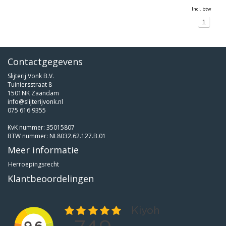
Incl. btw
1
Contactgegevens
Slijterij Vonk B.V.
Tuiniersstraat 8
1501NK Zaandam
info@slijterijvonk.nl
075 616 9355
KvK nummer: 35015807
BTW nummer: NL8032.62.127.B.01
Meer informatie
Herroepingsrecht
Klantbeoordelingen