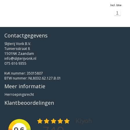
Incl. btw
1
Contactgegevens
Slijterij Vonk B.V.
Tuiniersstraat 8
1501NK Zaandam
info@slijterijvonk.nl
075 616 9355
KvK nummer: 35015807
BTW nummer: NL8032.62.127.B.01
Meer informatie
Herroepingsrecht
Klantbeoordelingen