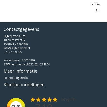
Incl. btw
1
Contactgegevens
Slijterij Vonk B.V.
Tuiniersstraat 8
1501NK Zaandam
info@slijterijvonk.nl
075 616 9355
KvK nummer: 35015807
BTW nummer: NL8032.62.127.B.01
Meer informatie
Herroepingsrecht
Klantbeoordelingen