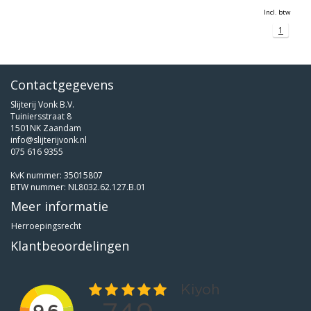
Incl. btw
1
Contactgegevens
Slijterij Vonk B.V.
Tuiniersstraat 8
1501NK Zaandam
info@slijterijvonk.nl
075 616 9355
KvK nummer: 35015807
BTW nummer: NL8032.62.127.B.01
Meer informatie
Herroepingsrecht
Klantbeoordelingen