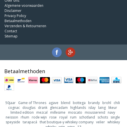
Over ons
Algemene voorwaarden
Disclaimer
Privacy Policy
Betaalmethoden
Verzenden & Retourneren
Contact
Sitemap
Betaalmethoden
50jaar
Game of Thrones
agave
blend
bottega
brandy
brohl
chili
cognac
douglas
drank
glencadam
highlands
islay
laing
likeur
limited edition
mezcal
millesime
moscato
mousserend
navy
neisson
rhum
rode wijn
rose
royal
rum
schotland
schots
single
speyside
tarapacá
that boutique-y whiskey company
velier
whiskey
whisky
wijn
wine
13