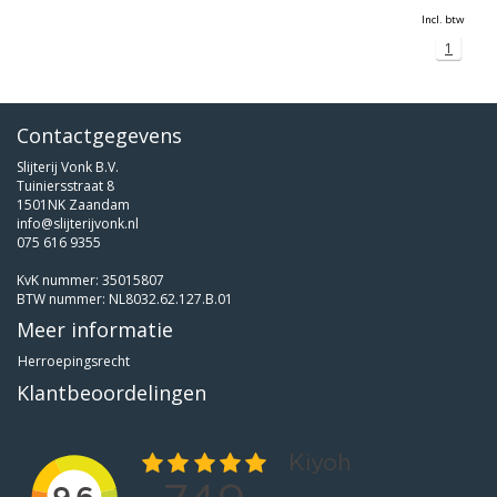
Incl. btw
1
Contactgegevens
Slijterij Vonk B.V.
Tuiniersstraat 8
1501NK Zaandam
info@slijterijvonk.nl
075 616 9355
KvK nummer: 35015807
BTW nummer: NL8032.62.127.B.01
Meer informatie
Herroepingsrecht
Klantbeoordelingen