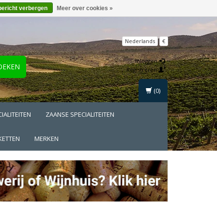
bericht verbergen
Meer over cookies »
Nederlands
€
Inloggen
OEKEN
Registreren
(0)
IALITEITEN
ZAANSE SPECIALITEITEN
KETTEN
MERKEN