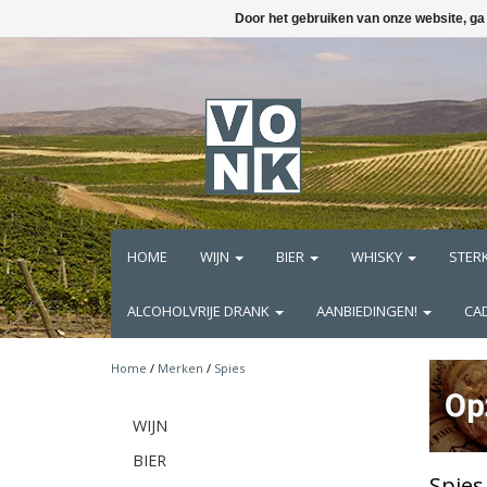
Door het gebruiken van onze website, ga
HOME
WIJN
BIER
WHISKY
STER
ALCOHOLVRIJE DRANK
AANBIEDINGEN!
CA
Home
/
Merken
/
Spies
WIJN
BIER
Spies