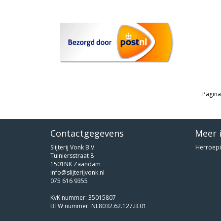
Pagina
Contactgegevens
Meer 
Slijterij Vonk B.V.
Herroepi
Tuiniersstraat 8
1501NK Zaandam
info@slijterijvonk.nl
075 616 9355
KvK nummer: 35015807
BTW nummer: NL8032.62.127.B.01