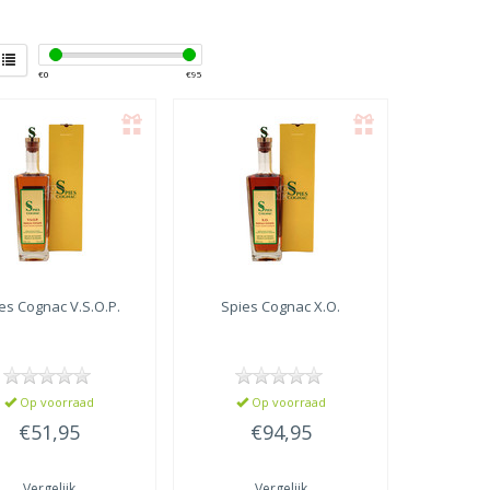
€
0
€
95
es
Cognac V.S.O.P.
Spies
Cognac X.O.
Op voorraad
Op voorraad
€51,95
€94,95
Vergelijk
Vergelijk