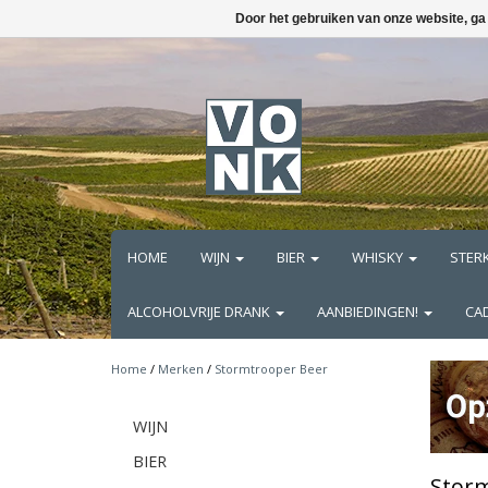
Door het gebruiken van onze website, ga
HOME
WIJN
BIER
WHISKY
STER
ALCOHOLVRIJE DRANK
AANBIEDINGEN!
CA
Home
/
Merken
/
Stormtrooper Beer
WIJN
BIER
Stor