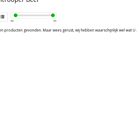
€
0
€
5
een producten gevonden. Maar wees gerust, wij hebben waarschijnlijk wel wat U