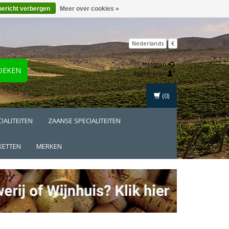
bericht verbergen
Meer over cookies »
Nederlands
€
Inloggen
OEKEN
Registreren
(0)
IALITEITEN
ZAANSE SPECIALITEITEN
KETTEN
MERKEN