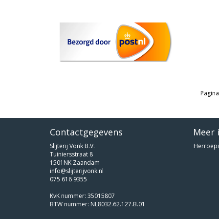
Pagina
Contactgegevens
Meer 
Slijterij Vonk B.V.
Herroepi
Tuiniersstraat 8
1501NK Zaandam
info@slijterijvonk.nl
075 616 9355
KvK nummer: 35015807
BTW nummer: NL8032.62.127.B.01