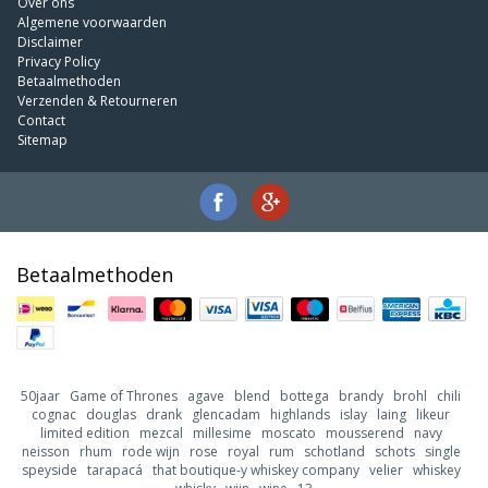
Over ons
Algemene voorwaarden
Disclaimer
Privacy Policy
Betaalmethoden
Verzenden & Retourneren
Contact
Sitemap
Betaalmethoden
50jaar
Game of Thrones
agave
blend
bottega
brandy
brohl
chili
cognac
douglas
drank
glencadam
highlands
islay
laing
likeur
limited edition
mezcal
millesime
moscato
mousserend
navy
neisson
rhum
rode wijn
rose
royal
rum
schotland
schots
single
speyside
tarapacá
that boutique-y whiskey company
velier
whiskey