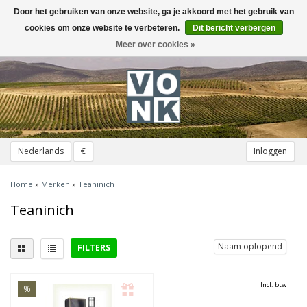
Door het gebruiken van onze website, ga je akkoord met het gebruik van
Toggle
navigation
cookies om onze website te verbeteren.
Dit bericht verbergen
Meer over cookies »
Nederlands
€
Inloggen
Home
»
Merken
»
Teaninich
Teaninich
Naam oplopend
FILTERS
District
Incl. btw
%