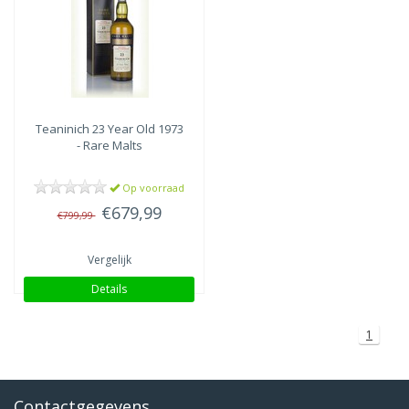
Highlands
(1)
Teaninich
23 Year Old 1973
- Rare Malts
Op voorraad
€679,99
€799,99
Vergelijk
Details
1
Contactgegevens