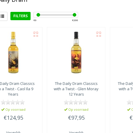
FILTERS
€
0
€
200
rict
eyside
(2)
ay
(1)
e of Mull
(1)
Daily Dram
Classics
The Daily Dram
Classics
The Dai
 a Twist - Caol Ila 9
with a Twist - Glen Moray
with a T
Years
12 Years
Op voorraad
Op voorraad
O
€124,95
€97,95
€
Vergelijk
Vergelijk