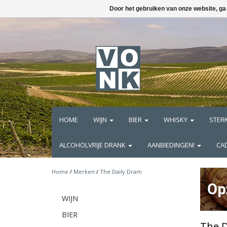
Door het gebruiken van onze website, ga
HOME
WIJN
BIER
WHISKY
STER
ALCOHOLVRIJE DRANK
AANBIEDINGEN!
CA
Home
/
Merken
/
The Daily Dram
WIJN
BIER
The D