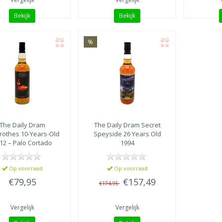
Bekijk
Bekijk
%
The Daily Dram
The Daily Dram
Secret
rothes 10-Years-Old
Speyside 26 Years Old
12 – Palo Cortado
1994
Sherry Cask
Op voorraad
Op voorraad
€79,95
€157,49
€174,95
Vergelijk
Vergelijk