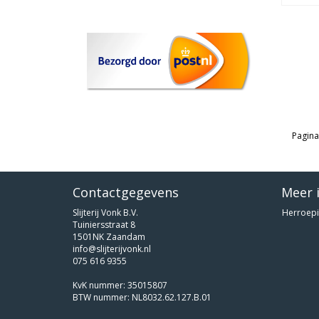
Pagina
Contactgegevens
Meer 
Slijterij Vonk B.V.
Herroepi
Tuiniersstraat 8
1501NK Zaandam
info@slijterijvonk.nl
075 616 9355
KvK nummer: 35015807
BTW nummer: NL8032.62.127.B.01