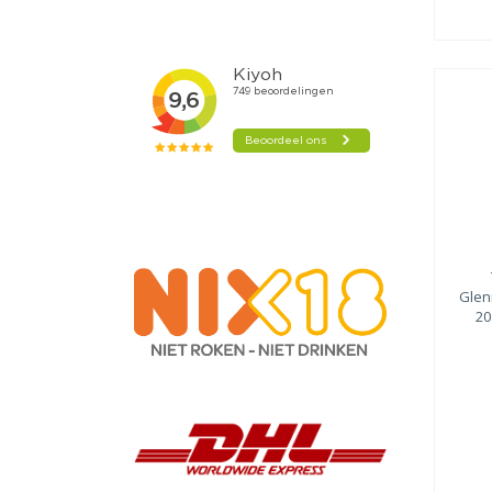
Glen
20