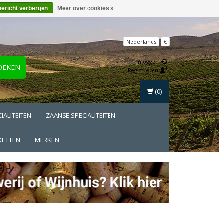
bericht verbergen
Meer over cookies »
Nederlands
€
Inloggen
OEKEN
Registreren
(0)
IALITEITEN
ZAANSE SPECIALITEITEN
KETTEN
MERKEN