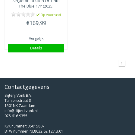
Singleton of Glen Ord Into
The Blue 17Y (2025)
Op voorraad
€169,99
Vergelijk
Details
1
Contactgegevens
Slijterij Vonk B.V.
Tuiniersstraat 8
1501NK Zaandam
info@slijterijvonk.nl
075 616 9355
KvK nummer: 35015807
BTW nummer: NL8032.62.127.B.01