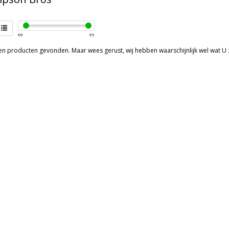
€
0
€
5
een producten gevonden. Maar wees gerust, wij hebben waarschijnlijk wel wat U