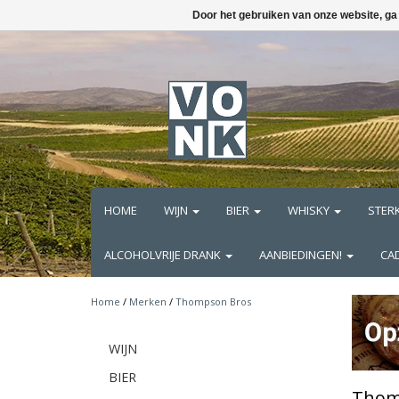
Door het gebruiken van onze website, ga
HOME
WIJN
BIER
WHISKY
STER
ALCOHOLVRIJE DRANK
AANBIEDINGEN!
CA
Home
/
Merken
/
Thompson Bros
WIJN
BIER
Thom