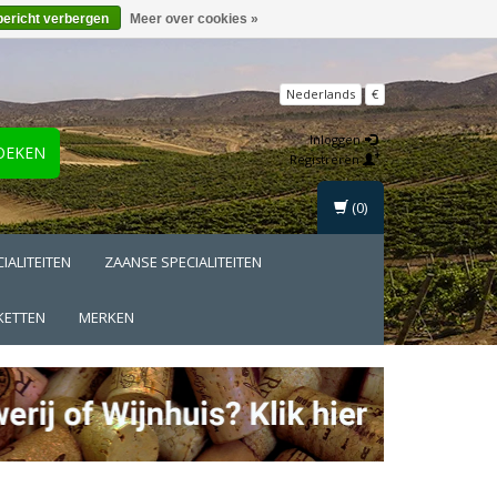
bericht verbergen
Meer over cookies »
Nederlands
€
Inloggen
OEKEN
Registreren
(0)
IALITEITEN
ZAANSE SPECIALITEITEN
KETTEN
MERKEN