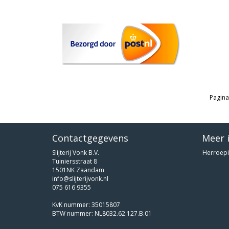
Pagina
Contactgegevens
Meer 
Slijterij Vonk B.V.
Herroepi
Tuiniersstraat 8
1501NK Zaandam
info@slijterijvonk.nl
075 616 9355
KvK nummer: 35015807
BTW nummer: NL8032.62.127.B.01