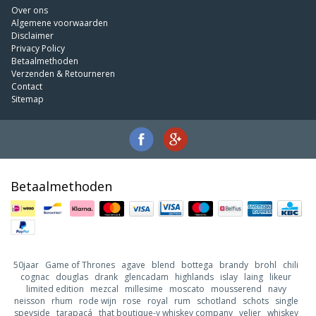
Over ons
Algemene voorwaarden
Disclaimer
Privacy Policy
Betaalmethoden
Verzenden & Retourneren
Contact
Sitemap
Betaalmethoden
50jaar
Game of Thrones
agave
blend
bottega
brandy
brohl
chili
cognac
douglas
drank
glencadam
highlands
islay
laing
likeur
limited edition
mezcal
millesime
moscato
mousserend
navy
neisson
rhum
rode wijn
rose
royal
rum
schotland
schots
single
speyside
tarapacá
that boutique-y whiskey company
velier
whiskey