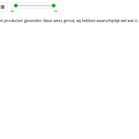
€
0
€
5
een producten gevonden. Maar wees gerust, wij hebben waarschijnlijk wel wat U