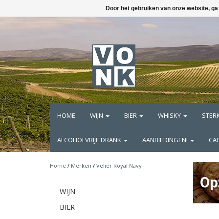
Door het gebruiken van onze website, ga
HOME
WIJN
BIER
WHISKY
STER
ALCOHOLVRIJE DRANK
AANBIEDINGEN!
CA
Home
/
Merken
/
Velier Royal Navy
WIJN
BIER