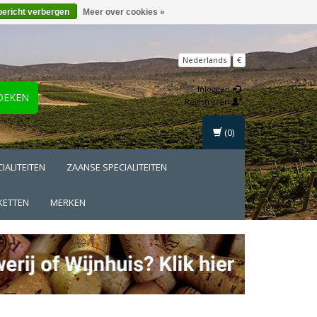
bericht verbergen
Meer over cookies »
Nederlands
€
Inloggen
OEKEN
Registreren
(0)
IALITEITEN
ZAANSE SPECIALITEITEN
KETTEN
MERKEN