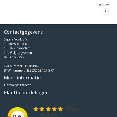
Incl. btw
1
Contactgegevens
Slijterij Vonk B.V.
Tuiniersstraat 8
1501NK Zaandam
info@slijterijvonk.nl
075 616 9355
KvK nummer: 35015807
BTW nummer: NL8032.62.127.B.01
Meer informatie
Herroepingsrecht
Klantbeoordelingen