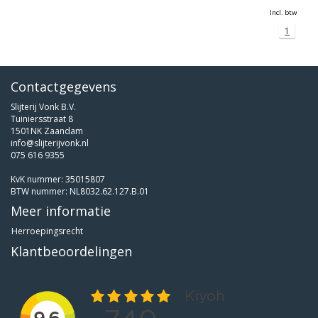
Incl. btw
1
Contactgegevens
Slijterij Vonk B.V.
Tuiniersstraat 8
1501NK Zaandam
info@slijterijvonk.nl
075 616 9355
KvK nummer: 35015807
BTW nummer: NL8032.62.127.B.01
Meer informatie
Herroepingsrecht
Klantbeoordelingen