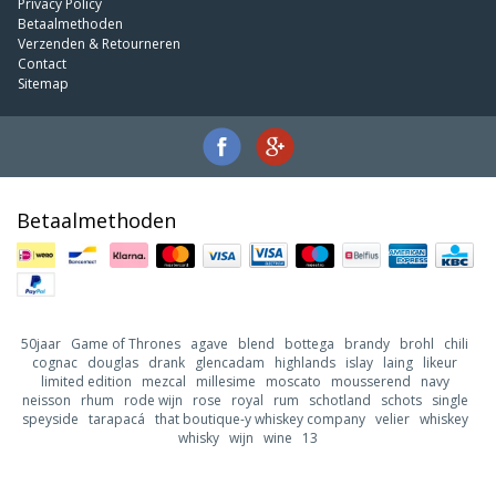
Privacy Policy
Betaalmethoden
Verzenden & Retourneren
Contact
Sitemap
Betaalmethoden
50jaar
Game of Thrones
agave
blend
bottega
brandy
brohl
chili
cognac
douglas
drank
glencadam
highlands
islay
laing
likeur
limited edition
mezcal
millesime
moscato
mousserend
navy
neisson
rhum
rode wijn
rose
royal
rum
schotland
schots
single
speyside
tarapacá
that boutique-y whiskey company
velier
whiskey
whisky
wijn
wine
13