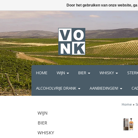
Door het gebruiken van onze website, ga
HOME
WIJN
BIER
WHISKY
STER
ALCOHOLVRIJE DRANK
AANBIEDINGEN!
CA
Home
»
S
WIJN
BIER
WHISKY