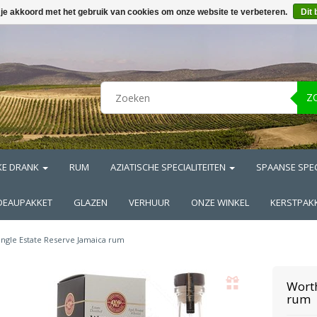
 je akkoord met het gebruik van cookies om onze website te verbeteren.
Dit 
Z
KE DRANK
RUM
AZIATISCHE SPECIALITEITEN
SPAANSE SPEC
DEAUPAKKET
GLAZEN
VERHUUR
ONZE WINKEL
KERSTPAK
ingle Estate Reserve Jamaica rum
Wort
rum