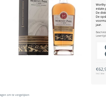
Worthy 
estate 
De dist
De opsl
voormal
jaar.
Beschikb
Levertijd
€62,
Incl. btw
gen om te vergelijken