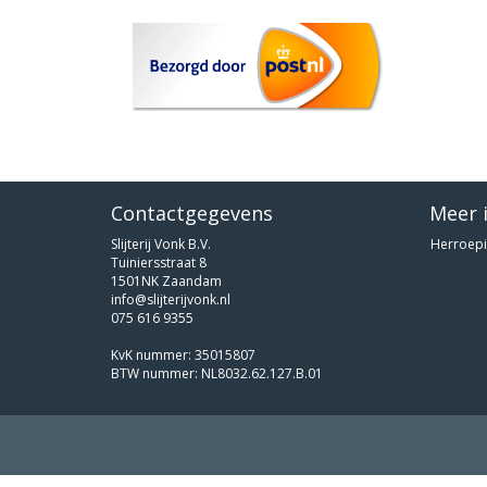
Contactgegevens
Meer 
Slijterij Vonk B.V.
Herroepi
Tuiniersstraat 8
1501NK Zaandam
info@slijterijvonk.nl
075 616 9355
KvK nummer: 35015807
BTW nummer: NL8032.62.127.B.01