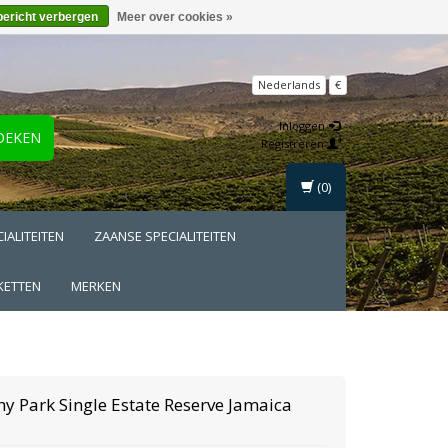
bericht verbergen
Meer over cookies »
Nederlands
€
Inloggen
OEKEN
Registreren
(0)
IALITEITEN
ZAANSE SPECIALITEITEN
KETTEN
MERKEN
hy Park
Single Estate Reserve Jamaica