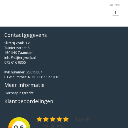
Incl. btw
1
Contactgegevens
Slijterij Vonk B.V.
Tuiniersstraat 8
1501NK Zaandam
info@slijterijvonk.nl
075 616 9355
KvK nummer: 35015807
BTW nummer: NL8032.62.127.B.01
Meer informatie
Herroepingsrecht
Klantbeoordelingen