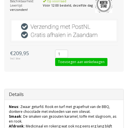
Beschikbaarheid:
Op voorraad
Levertijd:
Vóór 12:00 besteld, dezelfde dag
verzonden!
€209,95
Incl. btw
Toevoegen aan winkelwagen
Details
Neus:
Zwaar geturfd. Rook en turf met grapefruit van de BBQ,
donkere chocolade met invloeden van een olievat.
Smaak:
De smaken van gezouten karamel, toffe met slagroom, as
en rook.
Afdronk:
Medicinaal en rokerig wat ook nog eens erg lang blijft