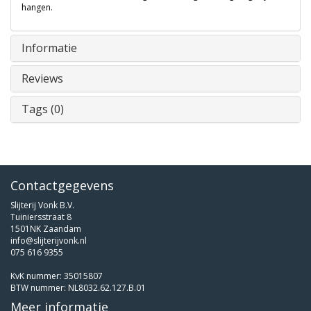
hangen.
Informatie
Reviews
Tags (0)
Contactgegevens
Slijterij Vonk B.V.
Tuiniersstraat 8
1501NK Zaandam
info@slijterijvonk.nl
075 616 9355
KvK nummer: 35015807
BTW nummer: NL8032.62.127.B.01
Meer informatie