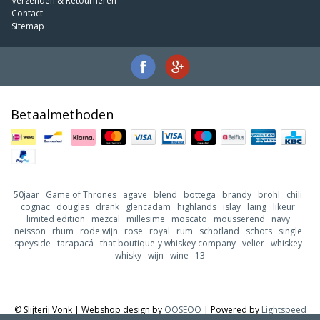
Verzenden & Retourneren
Contact
Sitemap
Betaalmethoden
50jaar
Game of Thrones
agave
blend
bottega
brandy
brohl
chili
cognac
douglas
drank
glencadam
highlands
islay
laing
likeur
limited edition
mezcal
millesime
moscato
mousserend
navy
neisson
rhum
rode wijn
rose
royal
rum
schotland
schots
single
speyside
tarapacá
that boutique-y whiskey company
velier
whiskey
whisky
wijn
wine
13
© Slijterij Vonk | Webshop design by
OOSEOO
| Powered by
Lightspeed