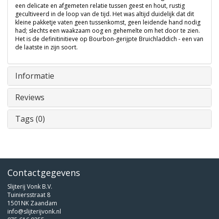
een delicate en afgemeten relatie tussen geest en hout, rustig
gecultiveerd in de loop van de tijd. Het was altijd duidelijk dat dit
kleine pakketje vaten geen tussenkomst, geen leidende hand nodig
had; slechts een waakzaam oog en gehemelte om het door te zien.
Het is de definitinitieve op Bourbon-gerijpte Bruichladdich - een van
de laatste in zijn soort.
Informatie
Reviews
Tags (0)
Contactgegevens
Slijterij Vonk B.V.
Tuiniersstraat 8
1501NK Zaandam
info@slijterijvonk.nl