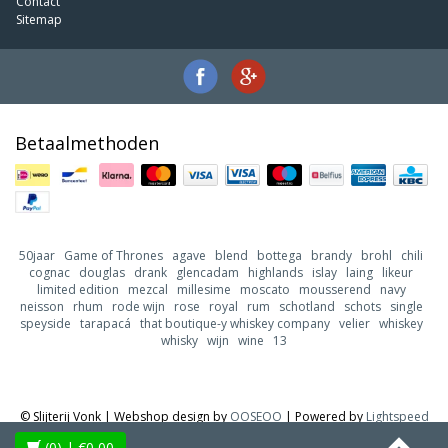
Contact
Sitemap
Betaalmethoden
50jaar
Game of Thrones
agave
blend
bottega
brandy
brohl
chili
cognac
douglas
drank
glencadam
highlands
islay
laing
likeur
limited edition
mezcal
millesime
moscato
mousserend
navy
neisson
rhum
rode wijn
rose
royal
rum
schotland
schots
single
speyside
tarapacá
that boutique-y whiskey company
velier
whiskey
whisky
wijn
wine
13
© Slijterij Vonk | Webshop design by
OOSEOO
| Powered by
Lightspeed
(0)
| €0,00