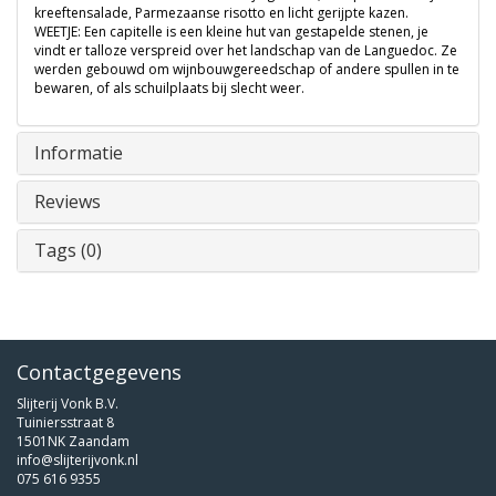
kreeftensalade, Parmezaanse risotto en licht gerijpte kazen.
WEETJE: Een capitelle is een kleine hut van gestapelde stenen, je
vindt er talloze verspreid over het landschap van de Languedoc. Ze
werden gebouwd om wijnbouwgereedschap of andere spullen in te
bewaren, of als schuilplaats bij slecht weer.
Informatie
Reviews
Tags (0)
Contactgegevens
Slijterij Vonk B.V.
Tuiniersstraat 8
1501NK Zaandam
info@slijterijvonk.nl
075 616 9355