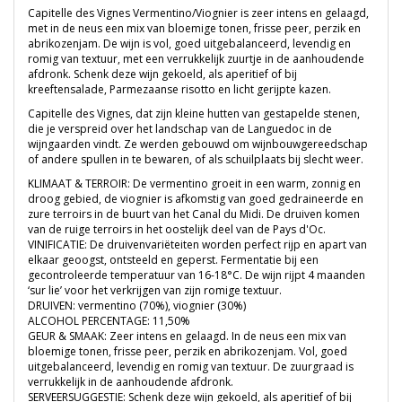
Capitelle des Vignes Vermentino/Viognier is zeer intens en gelaagd,
met in de neus een mix van bloemige tonen, frisse peer, perzik en
abrikozenjam. De wijn is vol, goed uitgebalanceerd, levendig en
romig van textuur, met een verrukkelijk zuurtje in de aanhoudende
afdronk. Schenk deze wijn gekoeld, als aperitief of bij
kreeftensalade, Parmezaanse risotto en licht gerijpte kazen.
Capitelle des Vignes, dat zijn kleine hutten van gestapelde stenen,
die je verspreid over het landschap van de Languedoc in de
wijngaarden vindt. Ze werden gebouwd om wijnbouwgereedschap
of andere spullen in te bewaren, of als schuilplaats bij slecht weer.
KLIMAAT & TERROIR: De vermentino groeit in een warm, zonnig en
droog gebied, de viognier is afkomstig van goed gedraineerde en
zure terroirs in de buurt van het Canal du Midi. De druiven komen
van de ruige terroirs in het oostelijk deel van de Pays d'Oc.
VINIFICATIE: De druivenvariëteiten worden perfect rijp en apart van
elkaar geoogst, ontsteeld en geperst. Fermentatie bij een
gecontroleerde temperatuur van 16-18°C. De wijn rijpt 4 maanden
‘sur lie’ voor het verkrijgen van zijn romige textuur.
DRUIVEN: vermentino (70%), viognier (30%)
ALCOHOL PERCENTAGE: 11,50%
GEUR & SMAAK: Zeer intens en gelaagd. In de neus een mix van
bloemige tonen, frisse peer, perzik en abrikozenjam. Vol, goed
uitgebalanceerd, levendig en romig van textuur. De zuurgraad is
verrukkelijk in de aanhoudende afdronk.
SERVEERSUGGESTIE: Schenk deze wijn gekoeld, als aperitief of bij