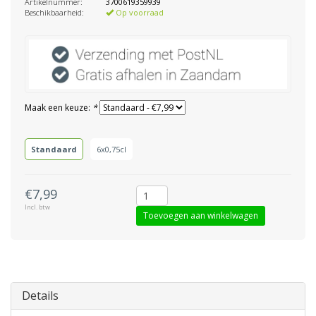
Artikelnummer:
3700619359939
Beschikbaarheid:
Op voorraad
Maak een keuze:
*
Standaard
6x0,75cl
€7,99
Incl. btw
Toevoegen aan winkelwagen
Details