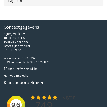
Tags (0)
Contactgegevens
Slijterij Vonk B.V.
Tuiniersstraat 8
1501NK Zaandam
info@slijterijvonk.nl
075 616 9355
KvK nummer: 35015807
BTW nummer: NL8032.62.127.B.01
Meer informatie
Herroepingsrecht
Klantbeoordelingen