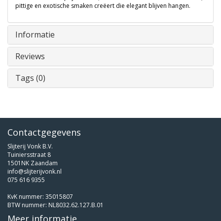
pittige en exotische smaken creëert die elegant blijven hangen.
Informatie
Reviews
Tags (0)
Contactgegevens
Slijterij Vonk B.V.
Tuiniersstraat 8
1501NK Zaandam
info@slijterijvonk.nl
075 616 9355
KvK nummer: 35015807
BTW nummer: NL8032.62.127.B.01
Meer informatie