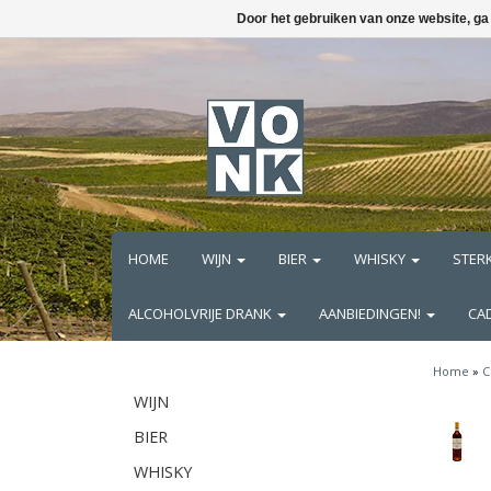
Door het gebruiken van onze website, ga
HOME
WIJN
BIER
WHISKY
STER
ALCOHOLVRIJE DRANK
AANBIEDINGEN!
CA
Home
»
C
WIJN
BIER
WHISKY