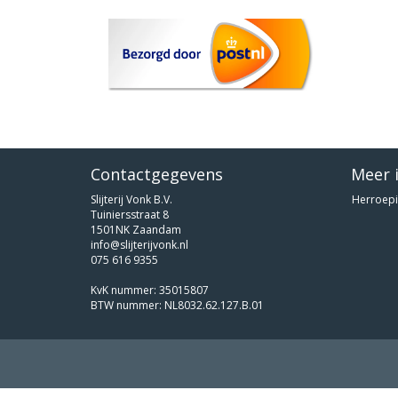
Contactgegevens
Meer 
Slijterij Vonk B.V.
Herroepi
Tuiniersstraat 8
1501NK Zaandam
info@slijterijvonk.nl
075 616 9355
KvK nummer: 35015807
BTW nummer: NL8032.62.127.B.01