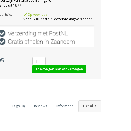
sertwijn van Chateau Bélingard
llac uit 1977
aarheid:
Op voorraad
:
Vóór 12:00 besteld, dezelfde dag verzonden!
95
Tags (0)
Reviews
Informatie
Details