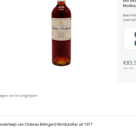
Een des
Monbazi
Beschikb
Levertijd
€83,
Incl. btw
gen om te vergelijken
essertwijn van Chateau Bélingard Monbazillac uit 1977