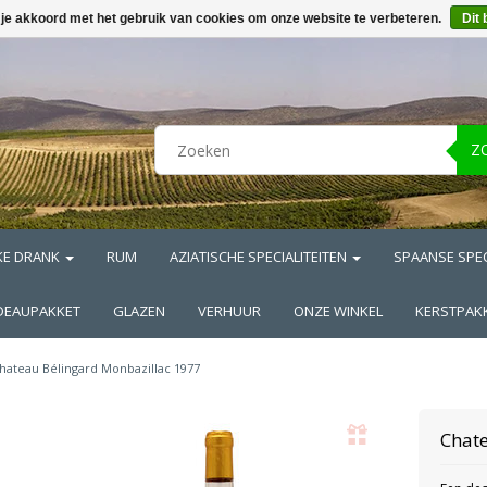
 je akkoord met het gebruik van cookies om onze website te verbeteren.
Dit 
Z
KE DRANK
RUM
AZIATISCHE SPECIALITEITEN
SPAANSE SPEC
DEAUPAKKET
GLAZEN
VERHUUR
ONZE WINKEL
KERSTPAK
hateau Bélingard Monbazillac 1977
Chat